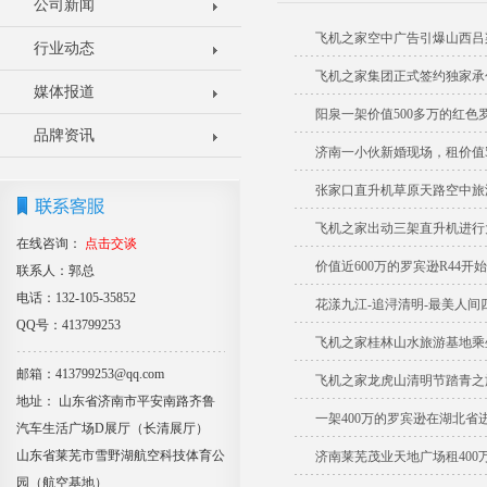
公司新闻
飞机之家空中广告引爆山西吕
行业动态
飞机之家集团正式签约独家承
媒体报道
阳泉一架价值500多万的红
品牌资讯
济南一小伙新婚现场，租价值5
张家口直升机草原天路空中旅
飞机之家出动三架直升机进行
在线咨询：
点击交谈
价值近600万的罗宾逊R44开
联系人：郭总
电话：132-105-35852
花漾九江-追浔清明-最美人间
QQ号：413799253
飞机之家桂林山水旅游基地乘
邮箱：413799253@qq.com
飞机之家龙虎山清明节踏青之
地址： 山东省济南市平安南路齐鲁
一架400万的罗宾逊在湖北省
汽车生活广场D展厅（长清展厅）
山东省莱芜市雪野湖航空科技体育公
济南莱芜茂业天地广场租400
园（航空基地）